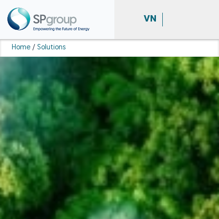
VN
Home
/
Solutions