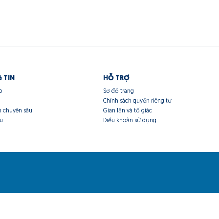
 TIN
HỖ TRỢ
p
Sơ đồ trang
Chính sách quyền riêng tư
n chuyên sâu
Gian lận và tố giác
ệu
Điều khoản sử dụng