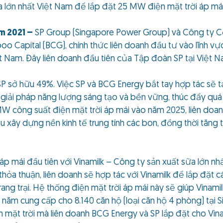
a lớn nhất Việt Nam để lắp đặt 25 MW điện mặt trời áp mái 
m 2021 –
SP Group (Singapore Power Group) và Công ty C
Capital (BCG), chính thức liên doanh đầu tư vào lĩnh vực 
iệt Nam. Đây liên doanh đầu tiên của Tập đoàn SP tại Việt N
P sở hữu 49%. Việc SP và BCG Energy bắt tay hợp tác sẽ t
giải pháp năng lượng sáng tạo và bền vững, thúc đẩy quá 
MW công suất điện mặt trời áp mái vào năm 2025, liên doa
 xây dựng nền kinh tế trung tính các bon, đồng thời tăng 
áp mái đầu tiên với Vinamilk – Công ty sản xuất sữa lớn n
 thỏa thuận, liên doanh sẽ hợp tác với Vinamilk để lắp đặt 
rang trại. Hệ thống điện mặt trời áp mái này sẽ giúp Vina
năm cung cấp cho 8.140 căn hộ (loại căn hộ 4 phòng) tại
n mặt trời mà liên doanh BCG Energy và SP lắp đặt cho Vin