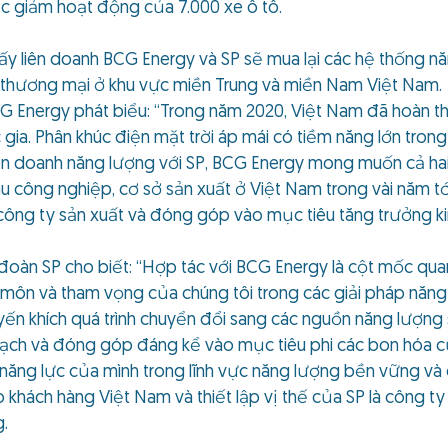
c giảm hoạt động của 7.000 xe ô tô.
ấy liên doanh BCG Energy và SP sẽ mua lại các hệ thống n
 thương mại ở khu vực miền Trung và miền Nam Việt Nam.
Energy phát biểu: “Trong năm 2020, Việt Nam đã hoàn thà
 gia. Phân khúc điện mặt trời áp mái có tiềm năng lớn tron
liên doanh năng lượng với SP, BCG Energy mong muốn cả ha
 công nghiệp, cơ sở sản xuất ở Việt Nam trong vài năm tới.
công ty sản xuất và đóng góp vào mục tiêu tăng trưởng k
oàn SP cho biết: “Hợp tác với BCG Energy là cột mốc quan
 môn và tham vọng của chúng tôi trong các giải pháp năng
yến khích quá trình chuyển đổi sang các nguồn năng lượng s
sạch và đóng góp đáng kể vào mục tiêu phi các bon hóa củ
năng lực của mình trong lĩnh vực năng lượng bền vững và c
 cho khách hàng Việt Nam và thiết lập vị thế của SP là công
g.