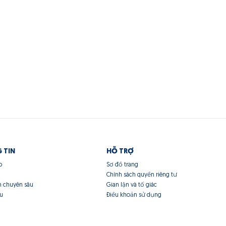
 TIN
HỖ TRỢ
p
Sơ đồ trang
Chính sách quyền riêng tư
n chuyên sâu
Gian lận và tố giác
ệu
Điều khoản sử dụng