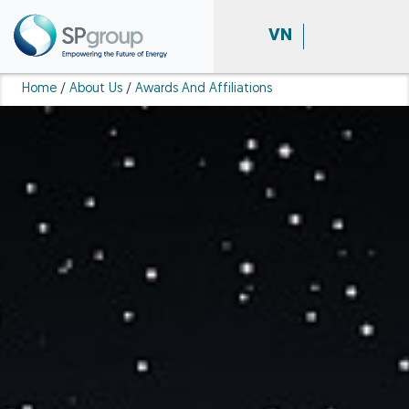
VN
Home
/
About Us
/
Awards And Affiliations